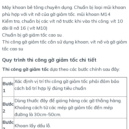
Máy khoan bê tông chuyên dụng. Chuẩn bị loại mũi khoan
phù hợp với vít nở của gờ giảm tốc. mũi khoan M14
Kiểm tra, chuẩn bị các vít nở trước khi vào thi công. vít 10
dài 8 nở 16 ( vít M10)
Chuẩn bị gờ giảm tốc cao su .
Thi công gờ giảm tốc cần sử dụng khoan, vít nở và gờ giảm
tốc cao su
Quy trình thi công gờ giảm tốc chi tiết
Thi công gờ giảm tốc
dựa theo các bước chính sau đây:
Xác định vị trí thi công gờ giảm tốc phải đảm bảo
Bước
cách bố trí hợp lý đúng tiêu chuẩn
1
Dùng thước đây để gióng hàng các gờ thẳng hàng.
Bước
Khoảng cách từ các mép gờ giảm tốc đến mép
2
đường là 30cm-50cm.
Bước
Khoan lấy dấu lỗ.