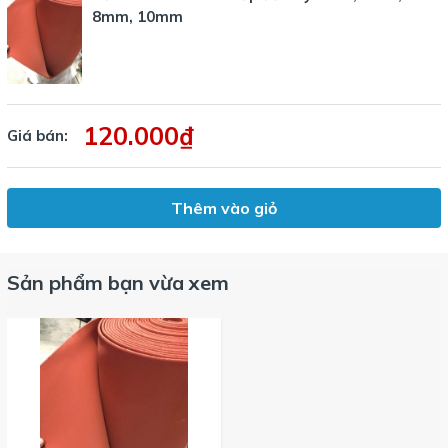
8mm, 10mm
120.000₫
Giá bán:
Thêm vào giỏ
Sản phẩm bạn vừa xem
Ứng dụng
Cao su máy ép nhiệt
Chế biến thực phẩm, đóng gói, làm lạnh
Lò nung, máy sưởi
Gioăng cao su chịu nghiệt