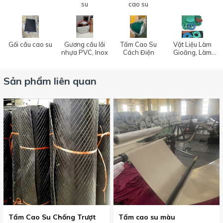
su
cao su
Gối cầu cao su
Gương cầu lồi
Tấm Cao Su
Vật Liệu Làm
nhựa PVC, Inox
Cách Điện
Gioăng, Làm
Kín
Sản phẩm liên quan
Tấm Cao Su Chống Trượt
Tấm cao su màu