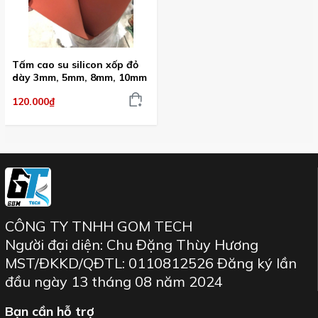
Thiết bị gas, ống khói, ống dẫn
Các ứng dụng trong thiết bị điện và điện tử. và nhiều
ứng dụng khác
Tấm cao su silicon xốp đỏ
dày 3mm, 5mm, 8mm, 10mm
120.000₫
CÔNG TY TNHH GOM TECH
Người đại diện: Chu Đặng Thùy Hương
MST/ĐKKD/QĐTL: 0110812526 Đăng ký lần
đầu ngày 13 tháng 08 năm 2024
Bạn cần hỗ trợ