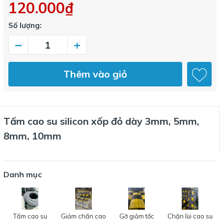
120.000₫
Số lượng:
–
+
Thêm vào giỏ
Tấm cao su silicon xốp đỏ dày 3mm, 5mm,
8mm, 10mm
Danh mục
Tấm cao su
Giảm chấn cao
Gờ giảm tốc
Chặn lùi cao su