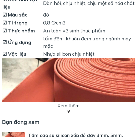
Đàn hồi, chịu nhiệt, chịu một số hóa chất
liệu
☑ Màu sắc
đỏ
☑ Tỉ trọng
0,8 G/cm3
☑ Thực phẩm
An toàn vệ sinh thực phẩm
tấm đệm, khuôn đệm trong ngành may
☑ Ứng dụng
mặc
☑ Vật liệu
Nhựa silicon chịu nhiệt
Xem thêm
Bạn đang xem
Tấm cao su silicon xốp đỏ dày 3mm, 5mm,