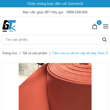
Chào mừng bạn đến với Gomtech
Bạn cần giúp đỡ? Hãy gọi:
0866.568.606
0
Trang chủ
Tất cả sản phẩm
Tấm cao su silicon xốp đỏ dày 3mm, 